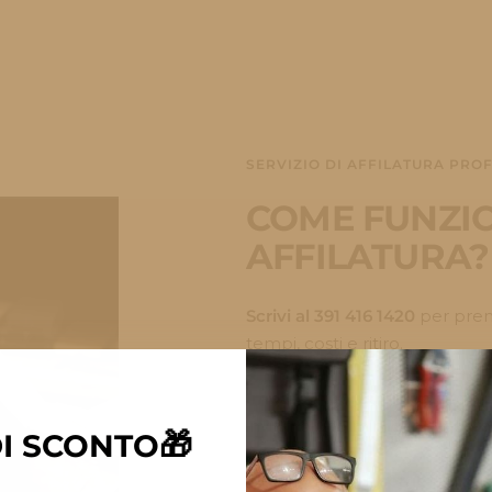
SERVIZIO DI AFFILATURA PRO
COME FUNZION
AFFILATURA?
Scrivi al 391 416 1420
per preno
tempi, costi e ritiro.
Imballa i tuoi strumenti
con
:
inviamo una mini guida per far
🎁
DI SCONTO
Organizziamo il
corriere dire