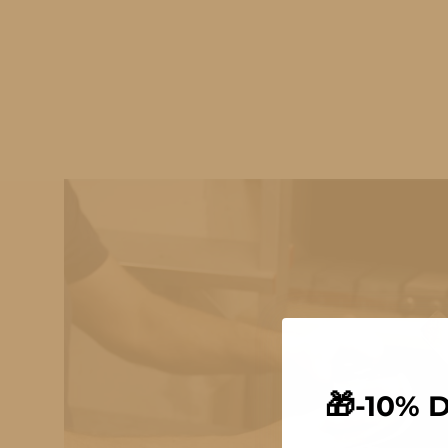
🎁
-10% 