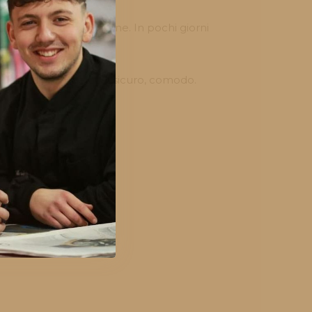
ati
con cura e precisione. In pochi giorni
o tracciabile. Veloce, sicuro, comodo.