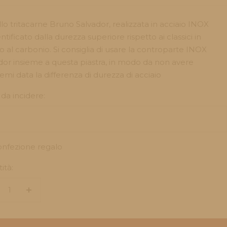
dita
llo tritacarne Bruno Salvador, realizzata in acciaio INOX
tificato dalla durezza superiore rispetto ai classici in
io al carbonio. Si consiglia di usare la controparte INOX
dor insieme a questa piastra, in modo da non avere
emi data la differenza di durezza di acciaio
 da incidere:
nfezione regalo
ità:
minuire
Aumenta
la
antità
quantità