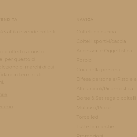
VENDITA
NAVIGA
843 affila e vende coltelli
Coltelli da cucina
Coltelli sportivi/caccia
Accessori e Oggettistica
izio offerto ai nostri
e, per questo ci
Forbici
lezione di marchi di cui
Cura della persona
dare in termini di
Difesa personale/Pistole a
ni.
Altri articoli/Ricambistica
bile
Borse & Set regalo coltelli
Teramo
Multiuso/Pinze
Torce led
Tutte le marche
Promozioni