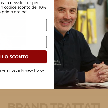
 nostra newsletter per
un codice sconto del 10%
I tuoi strumenti vengono affil
o primo ordine!
sono pronti.
Ti rispediamo tutto
in un pacc
Scopri di più →
I LO SCONTO
CONTATTACI ORA
ivi la nostra
Privacy Policy
BRAND TRATTATI