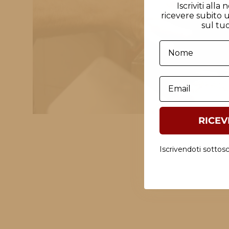
Iscriviti alla
ricevere subito 
sul tu
Nome
Email
RICEV
Iscrivendoti sottoscr