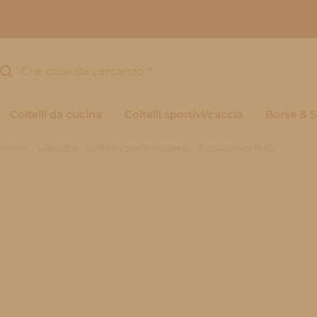
Salta
al
contenuto
Coltelli da cucina
Coltelli sportivi/caccia
Borse & S
Home
Salvador - Coltello per Tritacarne - Acciaio inox N 42