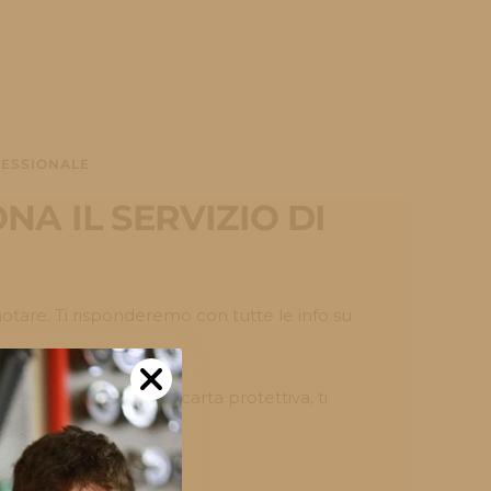
FESSIONALE
A IL SERVIZIO DI
tare. Ti risponderemo con tutte le info su
Copri-lama, cartone o carta protettiva, ti
lo in sicurezza.
ttamente a casa tua.