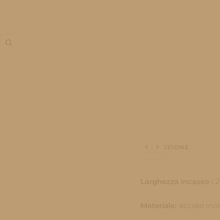
Ingrandisci
DESCRIZIONE
Precedente
Seguente
Larghezza incasso :
2
Materiale:
acciaio ino