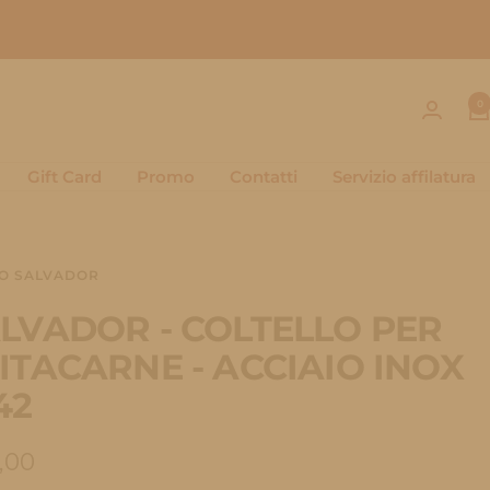
0
Gift Card
Promo
Contatti
Servizio affilatura
O SALVADOR
LVADOR - COLTELLO PER
ITACARNE - ACCIAIO INOX
42
zzo
,00