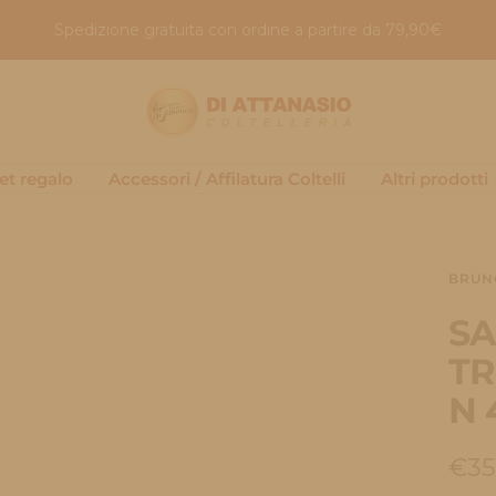
Spedizione gratuita con ordine a partire da 79,90€
Coltelleria
di
attanasio
et regalo
Accessori / Affilatura Coltelli
Altri prodotti
BRUN
SA
TR
N 
Pre
€35