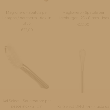
Maglionero - Spatola per
Maglionero - Spatola per
Lasagna / porchetta - flex- in
Hamburger - 25 x 8 mm - inox
ulivo
Prezzo
€22,00
Prezzo
€22,00
di
di
vendita
vendita
Kai Select - Squamatore per
pesce inox - 21 cm
Kai Select DH-3144 - Frusta da