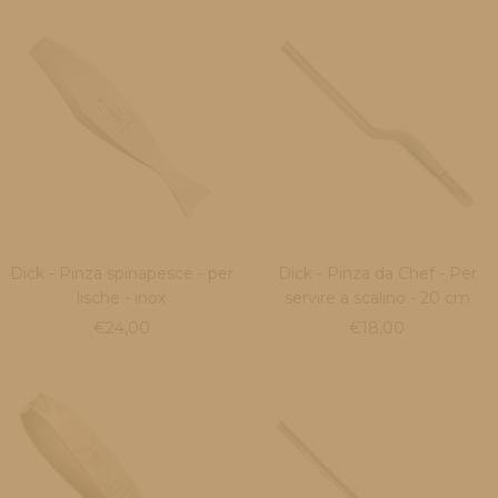
Dick - Pinza spinapesce - per
Dick - Pinza da Chef - Per
lische - inox
servire a scalino - 20 cm
Prezzo
Prezzo
€24,00
€18,00
di
di
vendita
vendita