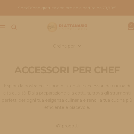
Salta
Spedizione gratuita con ordine a partire da 79,90€
al
contenuto
Coltelleria
0
Navigazione
di
attanasio
Ordina per
ACCESSORI PER CHEF
Esplora la nostra collezione di utensili e accessori da cucina di
alta qualità. Dalla preparazione alla cottura, trova gli strumenti
perfetti per ogni tua esigenza culinaria e rendi la tua cucina più
efficiente e piacevole.
47 prodotti