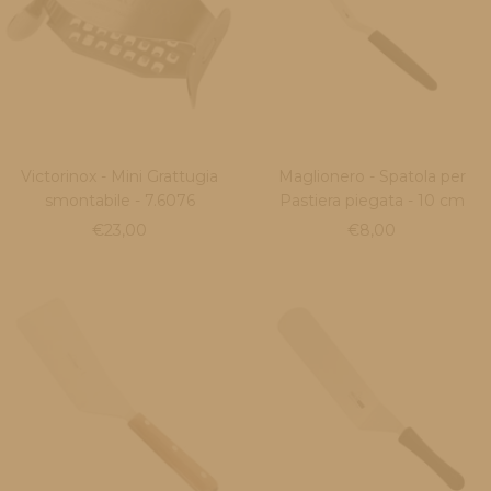
Victorinox - Mini Grattugia
Maglionero - Spatola per
smontabile - 7.6076
Pastiera piegata - 10 cm
Prezzo
Prezzo
€23,00
€8,00
di
di
vendita
vendita