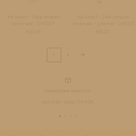
Kai Select - Pela verdure
Kai Select - Pela verdure
universale - DH3107
universale + julienne - DH3301
Prezzo
Prezzo
€35,00
€55,00
di
di
vendita
vendita
1
2
SPEDIZIONE GRATUITA
per ordini sopra i 79,90€
Vai
Vai
Vai
Vai
alla
alla
alla
alla
slide
slide
slide
slide