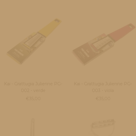
di
vendita
Kai - Grattugia Julienne PG-
Kai - Grattugia Julienne PG-
002 - verde
003 - viola
Prezzo
Prezzo
€35,00
€35,00
di
di
vendita
vendita