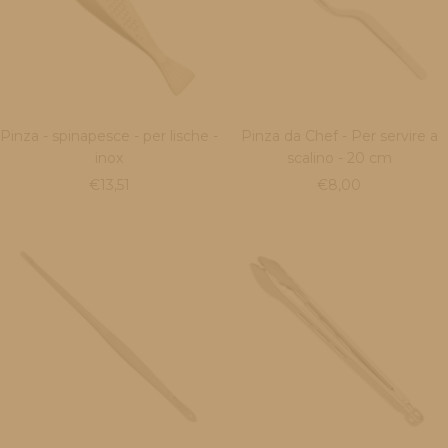
Pinza - spinapesce - per lische -
Pinza da Chef - Per servire a
inox
scalino - 20 cm
Prezzo
Prezzo
€13,51
€8,00
di
di
vendita
vendita