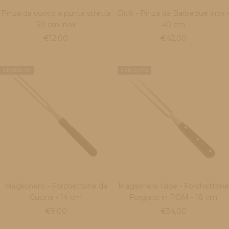
Pinza da cuoco a punta stretta
Dick - Pinza da Barbeque inox -
30 cm inox
40 cm
Prezzo
Prezzo
€12,00
€42,00
di
di
vendita
vendita
VENDUTO
VENDUTO
Maglionero - Forchettone da
Maglionero Iside - Forchettone
Cucina - 14 cm
Forgiato in POM - 18 cm
Prezzo
Prezzo
€9,00
€34,00
di
di