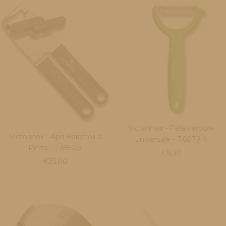
vendita
vendita
Victorinox - Pela verdure
Victorinox - Apri Barattoli a
universale - 7.6079.4
Pinza - 7.6857.3
Prezzo
€9,30
Prezzo
€25,00
di
di
vendita
vendita