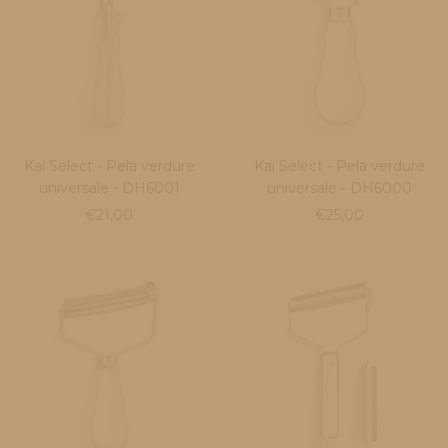
Kai Select - Pela verdure
Kai Select - Pela verdure
universale - DH6001
universale - DH6000
Prezzo
Prezzo
€21,00
€25,00
di
di
vendita
vendita