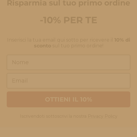
Risparmia sul tuo primo ordine
1
2
3
4
-10% PER TE
Inserisci la tua email qui sotto per ricevere il
10% di
sconto
sul tuo primo ordine!
Nome
Email
OTTIENI IL 10%
Iscrivendoti sottoscrivi la nostra
Privacy Policy