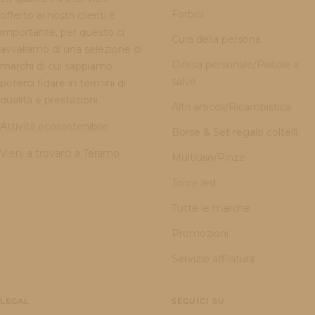
Forbici
offerto ai nostri clienti è
importante, per questo ci
Cura della persona
avvaliamo di una selezione di
Difesa personale/Pistole a
marchi di cui sappiamo
salve
poterci fidare in termini di
qualità e prestazioni.
Altri articoli/Ricambistica
Attività ecosostenibile
Borse & Set regalo coltelli
Vieni a trovarci a Teramo
Multiuso/Pinze
Torce led
Tutte le marche
Promozioni
Servizio affilatura
LEGAL
SEGUICI SU