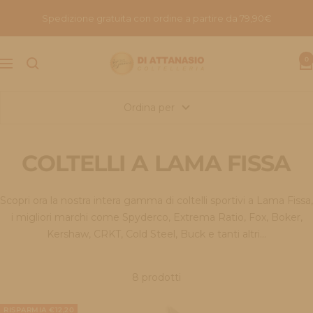
Salta
Spedizione gratuita con ordine a partire da 79,90€
al
contenuto
Coltelleria
0
Navigazione
di
attanasio
Ordina per
COLTELLI A LAMA FISSA
Scopri ora la nostra intera gamma di coltelli sportivi a Lama Fissa,
i migliori marchi come Spyderco, Extrema Ratio, Fox, Boker,
Kershaw, CRKT, Cold Steel, Buck e tanti altri...
8 prodotti
RISPARMIA €12,20