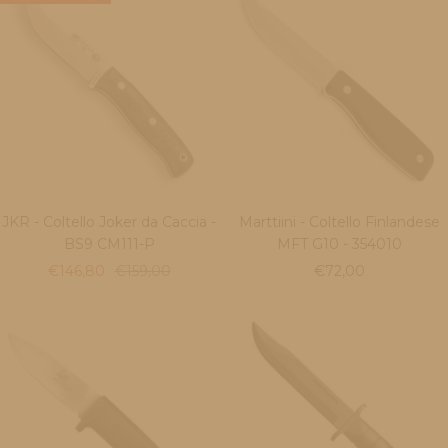
JKR - Coltello Joker da Caccia -
Marttiini - Coltello Finlandese
BS9 CM111-P
MFT G10 - 354010
Prezzo
Prezzo
Prezzo
€146,80
€159,00
€72,00
di
regolare
di
vendita
vendita