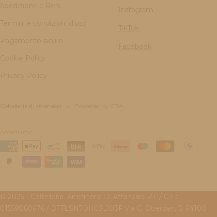
Spedizione e Resi
Instagram
Termini e condizioni d'uso
TikTok
Pagamento sicuro
Facebook
Cookie Policy
Privacy Policy
Coltelleria di attanasio
Powered by CDA
Accettiamo
© 2026 - Coltelleria, Arrotineria Di Attanasio P.I. / C.F.:
01559060676 / DTTLSN70H03L103F Via G. Oberdan, 3, 64100