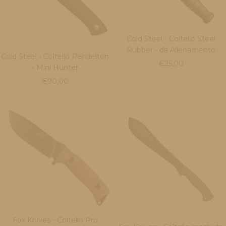
Cold Steel - Coltello Steel
Rubber - da Allenamento
Cold Steel - Coltello Pendelton
Prezzo
€25,00
- Mini Hunter
di
Prezzo
€90,00
vendita
di
vendita
Fox Knives - Coltello Pro